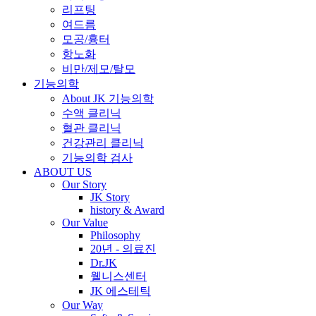
리프팅
여드름
모공/흉터
항노화
비만/제모/탈모
기능의학
About JK 기능의학
수액 클리닉
혈관 클리닉
건강관리 클리닉
기능의학 검사
ABOUT US
Our Story
JK Story
history & Award
Our Value
Philosophy
20년 - 의료진
Dr.JK
웰니스센터
JK 에스테틱
Our Way