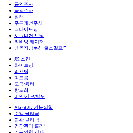
동안주사
물광주사
필러
주름개선주사
질타이트닝
시그니처 토닝
라비앙 레이저
냉동지방분해 쿨스컬프팅
JK 스킨
화이트닝
리프팅
여드름
모공/흉터
항노화
비만/제모/탈모
About JK 기능의학
수액 클리닉
혈관 클리닉
건강관리 클리닉
기능의학 검사