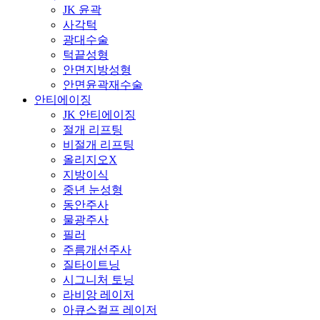
JK 윤곽
사각턱
광대수술
턱끝성형
안면지방성형
안면윤곽재수술
안티에이징
JK 안티에이징
절개 리프팅
비절개 리프팅
올리지오X
지방이식
중년 눈성형
동안주사
물광주사
필러
주름개선주사
질타이트닝
시그니처 토닝
라비앙 레이저
아큐스컬프 레이저