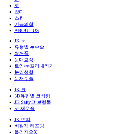
코
쁘띠
스킨
기능의학
ABOUT US
JK 눈
유형별 눈수술
쌍꺼풀
눈매교정
트임/눈꼬리내리기
눈밑성형
눈재수술
JK 코
3D유형별 코성형
JK Safty코 보형물
코 재수술
JK 쁘띠
비절개 리프팅
올리지오X