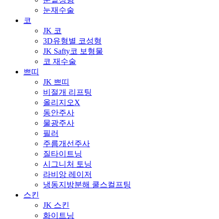
눈재수술
코
JK 코
3D유형별 코성형
JK Safty코 보형물
코 재수술
쁘띠
JK 쁘띠
비절개 리프팅
올리지오X
동안주사
물광주사
필러
주름개선주사
질타이트닝
시그니처 토닝
라비앙 레이저
냉동지방분해 쿨스컬프팅
스킨
JK 스킨
화이트닝