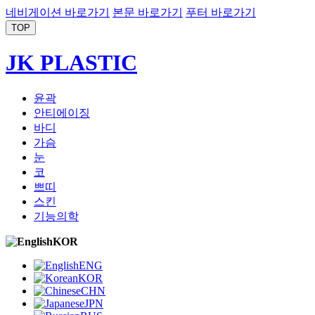
네비게이션 바로가기
본문 바로가기
푸터 바로가기
TOP
JK PLASTIC
윤곽
안티에이징
바디
가슴
눈
코
쁘띠
스킨
기능의학
KOR
ENG
KOR
CHN
JPN