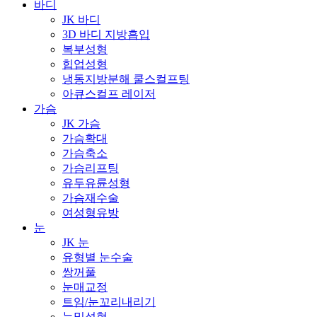
바디
JK 바디
3D 바디 지방흡입
복부성형
힙업성형
냉동지방분해 쿨스컬프팅
아큐스컬프 레이저
가슴
JK 가슴
가슴확대
가슴축소
가슴리프팅
유두유륜성형
가슴재수술
여성형유방
눈
JK 눈
유형별 눈수술
쌍꺼풀
눈매교정
트임/눈꼬리내리기
눈밑성형