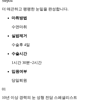
Step04
더 매끈하고 팽팽한 눈밑을 완성합니다.
마취방법
수면마취
실밥제거
수술후 4일
수술시간
1시간 30분~2시간
입원여부
당일퇴원
01
10년 이상 경력의
눈 성형 전담 스페셜리스트