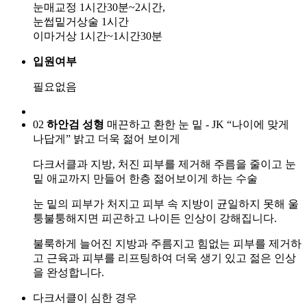
눈매교정 1시간30분~2시간,
눈썹밑거상술 1시간
이마거상 1시간~1시간30분
입원여부
필요없음
02
하안검 성형
매끈하고 환한 눈 밑 - JK “나이에 맞게
나답게” 밝고 더욱 젊어 보이게
다크서클과 지방, 처진 피부를 제거해 주름을 줄이고 눈
밑 애교까지 만들어 한층 젊어보이게 하는 수술
눈 밑의 피부가 처지고 피부 속 지방이 균일하지 못해 울
퉁불퉁해지면 피곤하고 나이든 인상이 강해집니다.
불룩하게 늘어진 지방과 주름지고 힘없는 피부를 제거하
고 근육과 피부를 리프팅하여 더욱 생기 있고 젊은 인상
을 완성합니다.
다크서클이 심한 경우