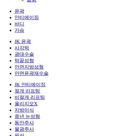
윤곽
안티에이징
바디
가슴
JK 윤곽
사각턱
광대수술
턱끝성형
안면지방성형
안면윤곽재수술
JK 안티에이징
절개 리프팅
비절개 리프팅
올리지오X
지방이식
중년 눈성형
동안주사
물광주사
필러