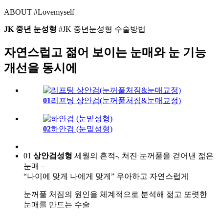
ABOUT
#Lovemyself
JK 중년 눈성형
#JK 중년눈성형 수술방법
자연스럽고 젊어 보이는 눈매와 눈 기능
개선을 동시에
01
리프팅 상안검(눈꺼풀처짐&눈매교정)
02
하안검 (눈밑성형)
01
상안검성형
세월의 흔적-, 처진 눈꺼풀을 걷어낸 젊은
눈매 –
“나이에 맞게 나에게 맞게” 우아하고 자연스럽게
눈꺼풀 처짐의 원인을 체계적으로 분석해 젊고 또렷한
눈매를 만드는 수술