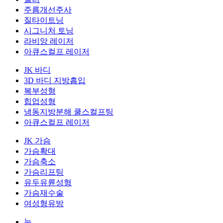
주름개선주사
질타이트닝
시그니처 토닝
라비앙 레이저
아큐스컬프 레이저
JK 바디
3D 바디 지방흡입
복부성형
힙업성형
냉동지방분해 쿨스컬프팅
아큐스컬프 레이저
JK 가슴
가슴확대
가슴축소
가슴리프팅
유두유륜성형
가슴재수술
여성형유방
눈