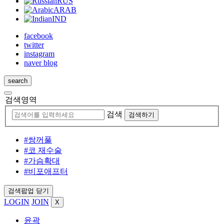
RUS
ARAB
IND
facebook
twitter
instagram
naver blog
search
검색영역
검색
검색하기
#쌍꺼풀
#코 재수술
#가슴확대
#비포애프터
검색팝업 닫기
LOGIN
JOIN
X
윤곽