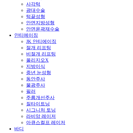
사각턱
광대수술
턱끝성형
안면지방성형
안면윤곽재수술
안티에이징
JK 안티에이징
절개 리프팅
비절개 리프팅
올리지오X
지방이식
중년 눈성형
동안주사
물광주사
필러
주름개선주사
질타이트닝
시그니처 토닝
라비앙 레이저
아큐스컬프 레이저
바디