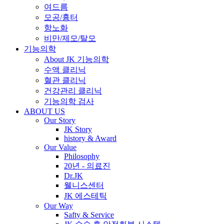
여드름
모공/흉터
항노화
비만/제모/탈모
기능의학
About JK 기능의학
수액 클리닉
혈관 클리닉
건강관리 클리닉
기능의학 검사
ABOUT US
Our Story
JK Story
history & Award
Our Value
Philosophy
20년 - 의료진
Dr.JK
웰니스센터
JK 에스테틱
Our Way
Safty & Service