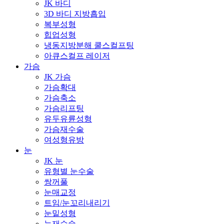
JK 바디
3D 바디 지방흡입
복부성형
힙업성형
냉동지방분해 쿨스컬프팅
아큐스컬프 레이저
가슴
JK 가슴
가슴확대
가슴축소
가슴리프팅
유두유륜성형
가슴재수술
여성형유방
눈
JK 눈
유형별 눈수술
쌍꺼풀
눈매교정
트임/눈꼬리내리기
눈밑성형
눈재수술