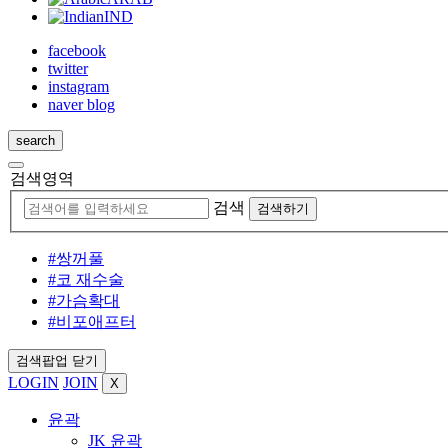
IND
facebook
twitter
instagram
naver blog
search
검색영역
검색
검색하기
#쌍꺼풀
#코 재수술
#가슴확대
#비포애프터
검색팝업 닫기
LOGIN
JOIN
X
윤곽
JK 윤곽