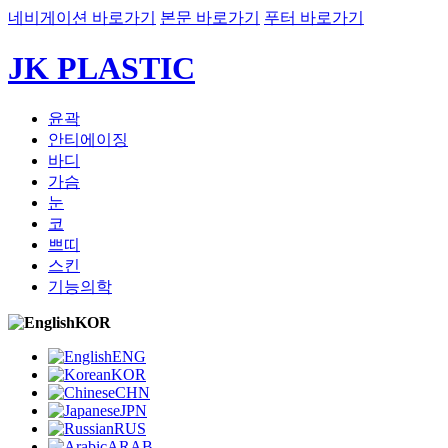
네비게이션 바로가기
본문 바로가기
푸터 바로가기
JK PLASTIC
윤곽
안티에이징
바디
가슴
눈
코
쁘띠
스킨
기능의학
KOR
ENG
KOR
CHN
JPN
RUS
ARAB