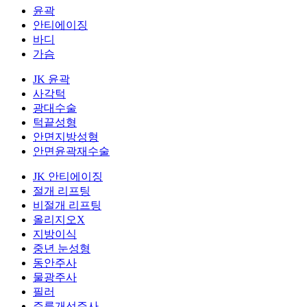
윤곽
안티에이징
바디
가슴
JK 윤곽
사각턱
광대수술
턱끝성형
안면지방성형
안면윤곽재수술
JK 안티에이징
절개 리프팅
비절개 리프팅
올리지오X
지방이식
중년 눈성형
동안주사
물광주사
필러
주름개선주사