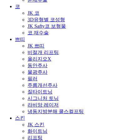
코
JK 코
3D유형별 코성형
JK Safty코 보형물
코 재수술
쁘띠
JK 쁘띠
비절개 리프팅
올리지오X
동안주사
물광주사
필러
주름개선주사
질타이트닝
시그니처 토닝
라비앙 레이저
냉동지방분해 쿨스컬프팅
스킨
JK 스킨
화이트닝
리프팅