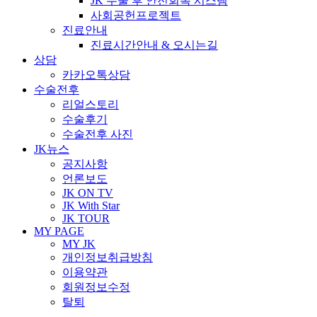
JK 수술 후 안전회복 시스템
사회공헌프로젝트
진료안내
진료시간안내 & 오시는길
상담
카카오톡상담
수술전후
리얼스토리
수술후기
수술전후 사진
JK뉴스
공지사항
언론보도
JK ON TV
JK With Star
JK TOUR
MY PAGE
MY JK
개인정보취급방침
이용약관
회원정보수정
탈퇴