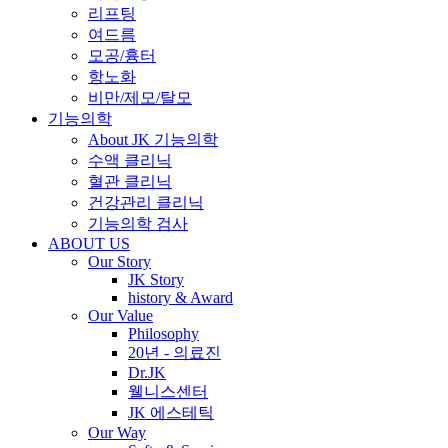
리프팅
여드름
모공/흉터
항노화
비만/제모/탈모
기능의학
About JK 기능의학
수액 클리닉
혈관 클리닉
건강관리 클리닉
기능의학 검사
ABOUT US
Our Story
JK Story
history & Award
Our Value
Philosophy
20년 - 의료진
Dr.JK
웰니스센터
JK 에스테틱
Our Way