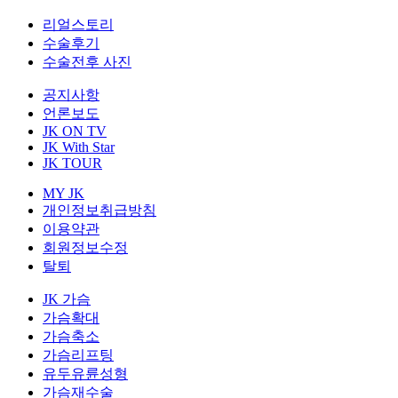
리얼스토리
수술후기
수술전후 사진
공지사항
언론보도
JK ON TV
JK With Star
JK TOUR
MY JK
개인정보취급방침
이용약관
회원정보수정
탈퇴
JK 가슴
가슴확대
가슴축소
가슴리프팅
유두유륜성형
가슴재수술