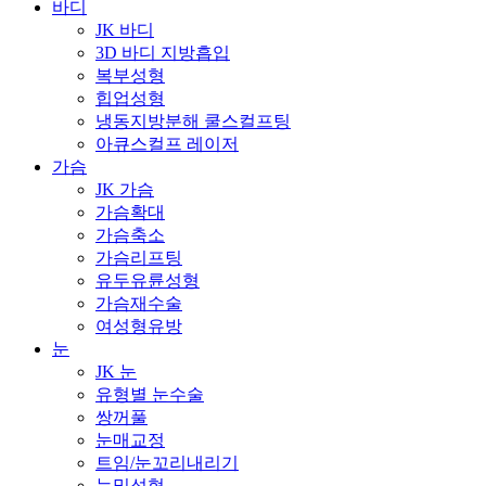
바디
JK 바디
3D 바디 지방흡입
복부성형
힙업성형
냉동지방분해 쿨스컬프팅
아큐스컬프 레이저
가슴
JK 가슴
가슴확대
가슴축소
가슴리프팅
유두유륜성형
가슴재수술
여성형유방
눈
JK 눈
유형별 눈수술
쌍꺼풀
눈매교정
트임/눈꼬리내리기
눈밑성형