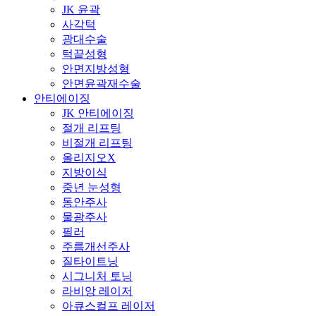
JK 윤곽
사각턱
광대수술
턱끝성형
안면지방성형
안면윤곽재수술
안티에이징
JK 안티에이징
절개 리프팅
비절개 리프팅
올리지오X
지방이식
중년 눈성형
동안주사
물광주사
필러
주름개선주사
질타이트닝
시그니처 토닝
라비앙 레이저
아큐스컬프 레이저