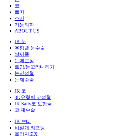
코
쁘띠
스킨
기능의학
ABOUT US
JK 눈
유형별 눈수술
쌍꺼풀
눈매교정
트임/눈꼬리내리기
눈밑성형
눈재수술
JK 코
3D유형별 코성형
JK Safty코 보형물
코 재수술
JK 쁘띠
비절개 리프팅
올리지오X