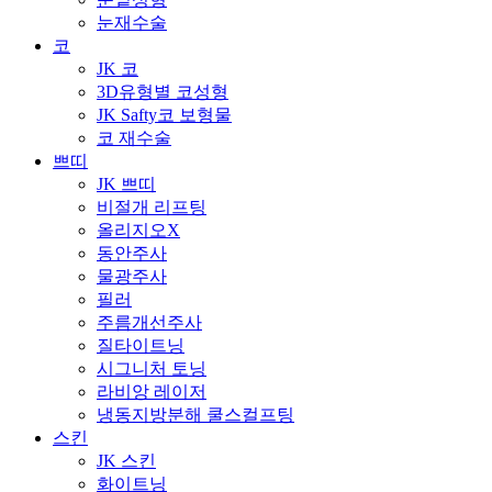
눈재수술
코
JK 코
3D유형별 코성형
JK Safty코 보형물
코 재수술
쁘띠
JK 쁘띠
비절개 리프팅
올리지오X
동안주사
물광주사
필러
주름개선주사
질타이트닝
시그니처 토닝
라비앙 레이저
냉동지방분해 쿨스컬프팅
스킨
JK 스킨
화이트닝