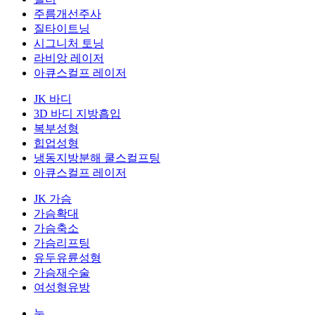
주름개선주사
질타이트닝
시그니처 토닝
라비앙 레이저
아큐스컬프 레이저
JK 바디
3D 바디 지방흡입
복부성형
힙업성형
냉동지방분해 쿨스컬프팅
아큐스컬프 레이저
JK 가슴
가슴확대
가슴축소
가슴리프팅
유두유륜성형
가슴재수술
여성형유방
눈