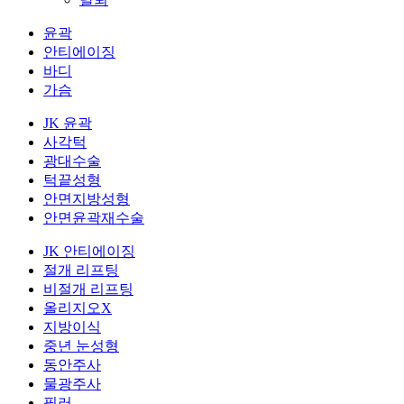
윤곽
안티에이징
바디
가슴
JK 윤곽
사각턱
광대수술
턱끝성형
안면지방성형
안면윤곽재수술
JK 안티에이징
절개 리프팅
비절개 리프팅
올리지오X
지방이식
중년 눈성형
동안주사
물광주사
필러