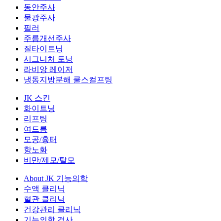
동안주사
물광주사
필러
주름개선주사
질타이트닝
시그니처 토닝
라비앙 레이저
냉동지방분해 쿨스컬프팅
JK 스킨
화이트닝
리프팅
여드름
모공/흉터
항노화
비만/제모/탈모
About JK 기능의학
수액 클리닉
혈관 클리닉
건강관리 클리닉
기능의학 검사