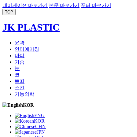
네비게이션 바로가기
본문 바로가기
푸터 바로가기
TOP
JK PLASTIC
윤곽
안티에이징
바디
가슴
눈
코
쁘띠
스킨
기능의학
KOR
ENG
KOR
CHN
JPN