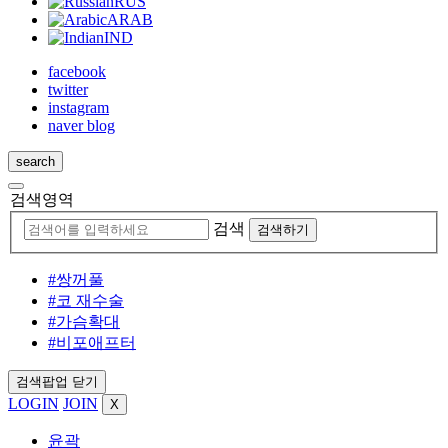
RUS
ARAB
IND
facebook
twitter
instagram
naver blog
search
검색영역
검색
검색하기
#쌍꺼풀
#코 재수술
#가슴확대
#비포애프터
검색팝업 닫기
LOGIN
JOIN
X
윤곽